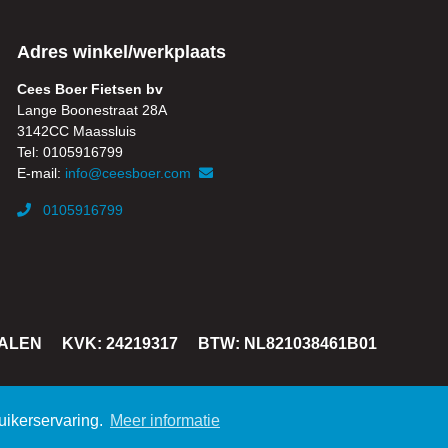
Adres winkel/werkplaats
Cees Boer Fietsen bv
Lange Boonestraat 28A
3142CC Maassluis
Tel: 0105916799
E-mail:
info@ceesboer.com
0105916799
TALEN
KVK: 24219317
BTW: NL821038461B01
uikerservaring.
Meer informatie
 voorwaarden
|
Retourneren
|
Privacyverklaring