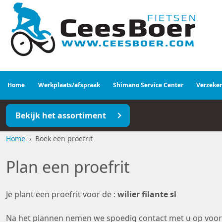
Home
Werkplaats/afspraak
Shimano Service Center
Verzeke
Bekijk het assortiment
Home
Boek een proefrit
Plan een proefrit
Je plant een proefrit voor de :
wilier filante sl
Na het plannen nemen we spoedig contact met u op voor e