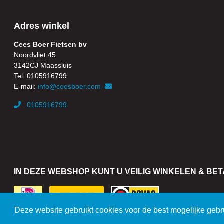
Adres winkel
Cees Boer Fietsen bv
Noordvliet 45
3142CJ Maassluis
Tel: 0105916799
E-mail:
info@ceesboer.com
0105916799
IN DEZE WEBSHOP KUNT U VEILIG WINKELEN & BE
Deze website gebruikt cookies voor de best mogelijke gebr
© 2026 Cees Boer Fietsen - Alle rechten voorbehouden.
Algemene