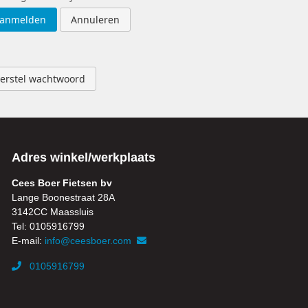
anmelden
Annuleren
erstel wachtwoord
Adres winkel/werkplaats
Cees Boer Fietsen bv
Lange Boonestraat 28A
3142CC Maassluis
Tel: 0105916799
E-mail:
info@ceesboer.com
0105916799