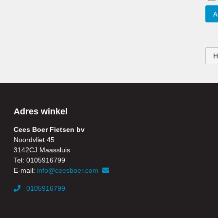
A
H
Adres winkel
Cees Boer Fietsen bv
Noordvliet 45
3142CJ Maassluis
Tel: 0105916799
E-mail:
info@ceesboer.com
0105916799