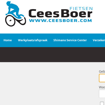
Home
Werkplaats/afspraak
Shimano Service Center
Verzeke
Geb
Wac