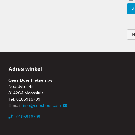
A
H
Adres winkel
Cees Boer Fietsen bv
Noordvliet 45
3142CJ Maassluis
Tel: 0105916799
E-mail:
info@ceesboer.com
0105916799