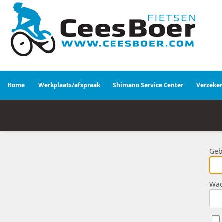
Home
Werkplaats/afspraak
Shimano Service Center
Verzeke
Geb
Wac