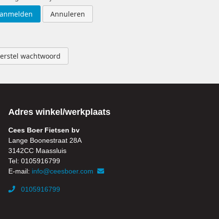
anmelden
Annuleren
erstel wachtwoord
Adres winkel/werkplaats
Cees Boer Fietsen bv
Lange Boonestraat 28A
3142CC Maassluis
Tel: 0105916799
E-mail:
info@ceesboer.com
0105916799