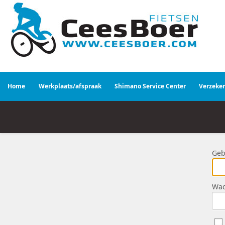
Home
Werkplaats/afspraak
Shimano Service Center
Verzeke
Geb
Wac