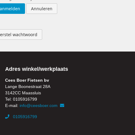
anmelden
Annuleren
erstel wachtwoord
Adres winkel/werkplaats
Cees Boer Fietsen bv
Lange Boonestraat 28A
3142CC Maassluis
Tel: 0105916799
E-mail:
info@ceesboer.com
0105916799