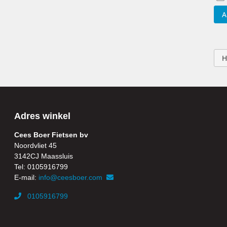
A
H
Adres winkel
Cees Boer Fietsen bv
Noordvliet 45
3142CJ Maassluis
Tel: 0105916799
E-mail:
info@ceesboer.com
0105916799