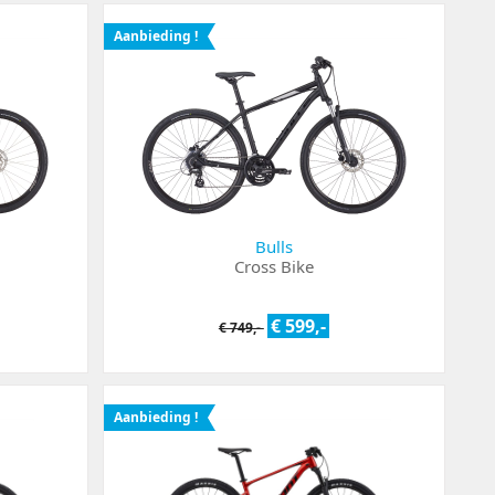
Aanbieding !
Bulls
Cross Bike
€ 599,-
€ 749,-
Aanbieding !