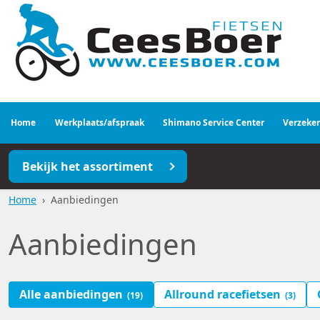
Home
Werkplaats/afspraak
Shimano Service Center
Verzeke
Bekijk het assortiment
Home
Aanbiedingen
Aanbiedingen
Alle aanbiedingen
Allround racefietsen
(19)
(3)