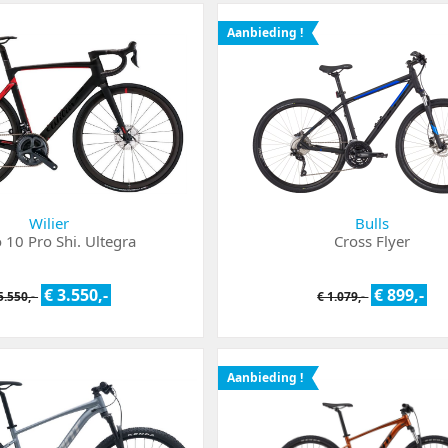
Aanbieding !
Wilier
Bulls
 10 Pro Shi. Ultegra
Cross Flyer
€ 3.550,-
€ 899,-
5.550,-
€ 1.079,-
Aanbieding !