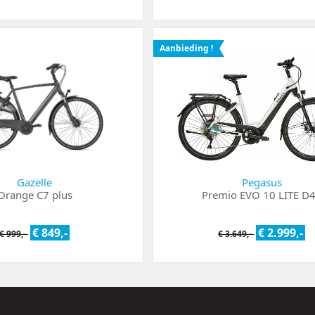
Aanbieding !
Gazelle
Pegasus
Orange C7 plus
Premio EVO 10 LITE D
€ 849,-
€ 2.999,-
€ 999,-
€ 3.649,-