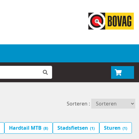
Sorteren :
Hardtail MTB
Stadsfietsen
Sturen
(8)
(1)
(1)