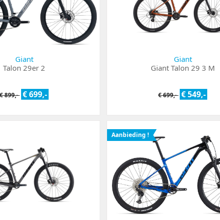
Giant
Giant
Talon 29er 2
Giant Talon 29 3 M
€ 699,-
€ 549,-
€ 899,-
€ 699,-
Aanbieding !