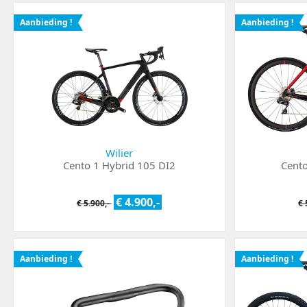
Aanbieding !
Aanbieding !
Wilier
Cento 1 Hybrid 105 DI2
Cento
€ 4.900,-
€ 5.900,-
€ 
Aanbieding !
Aanbieding !