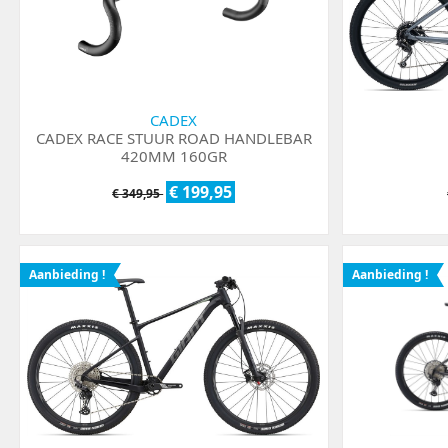
CADEX
CADEX RACE STUUR ROAD HANDLEBAR
420MM 160GR
€ 199,95
€ 349,95
Aanbieding !
Aanbieding !