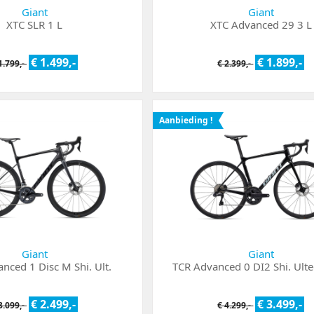
Giant
Giant
XTC SLR 1 L
XTC Advanced 29 3 L
€ 1.499,-
€ 1.899,-
1.799,-
€ 2.399,-
Aanbieding !
Giant
Giant
nced 1 Disc M Shi. Ult.
TCR Advanced 0 DI2 Shi. Ult
€ 2.499,-
€ 3.499,-
3.099,-
€ 4.299,-