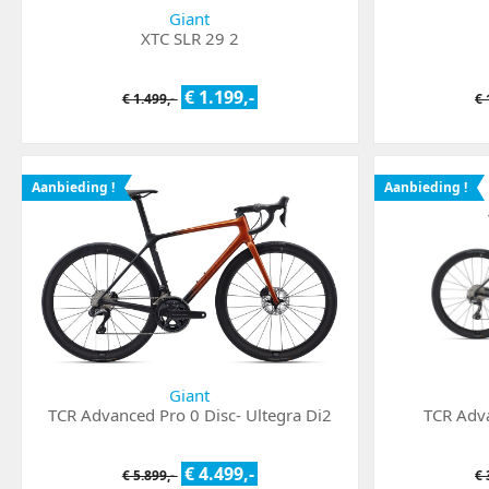
Giant
XTC SLR 29 2
€ 1.199,-
€ 1.499,-
€ 
Aanbieding !
Aanbieding !
Giant
TCR Advanced Pro 0 Disc- Ultegra Di2
TCR Adva
€ 4.499,-
€ 5.899,-
€ 