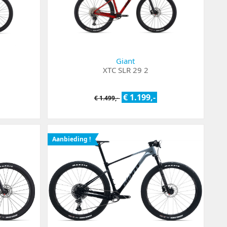
Giant
XTC SLR 29 2
€ 1.199,-
€ 1.499,-
Aanbieding !