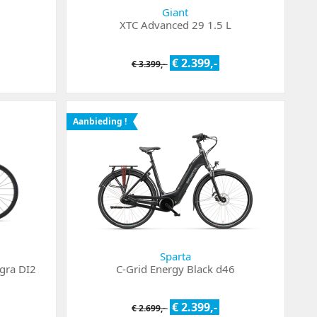
Giant
XTC Advanced 29 1.5 L
€ 2.399,-
€ 3.399,-
Aanbieding !
Sparta
egra DI2
C-Grid Energy Black d46
€ 2.399,-
€ 2.699,-