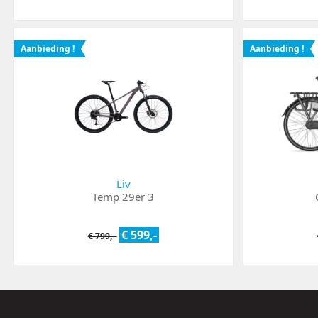
Aanbieding !
Aanbieding !
Liv
Temp 29er 3
€ 599,-
€ 799,-